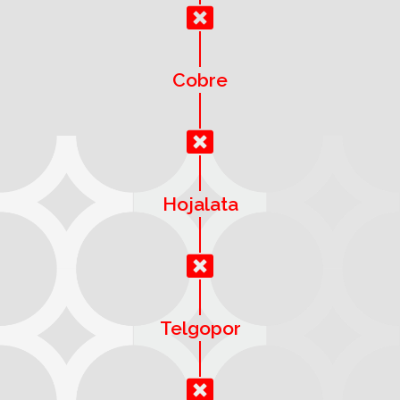
Cobre
Hojalata
Telgopor