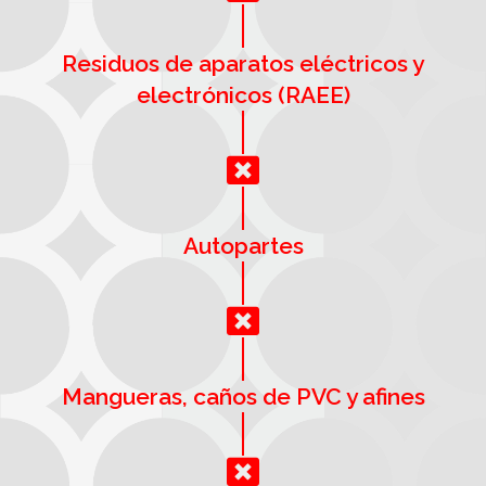
Residuos de aparatos eléctricos y
electrónicos (RAEE)
Autopartes
Mangueras, caños de PVC y afines